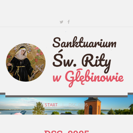
START
|
DSC_0905