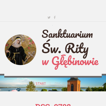
START
|
DSC_0798