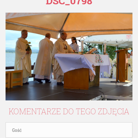
DSC_0798
KOMENTARZE
DO
TEGO
ZDJĘCIA