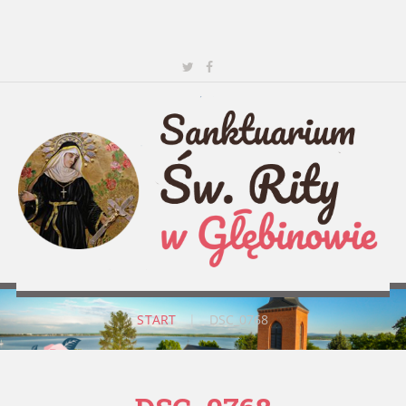
START
|
DSC_0768