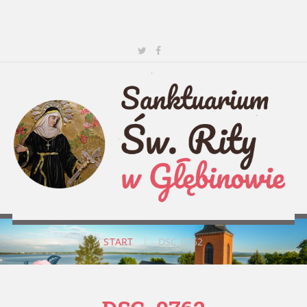
START
|
DSC_0762