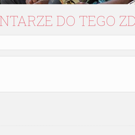
NTARZE
DO
TEGO
Z