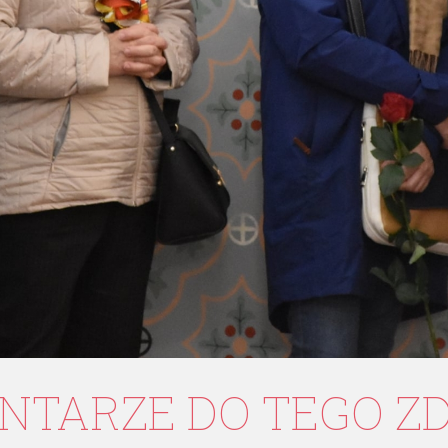
NTARZE
DO
TEGO
Z