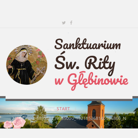
START
|
243475992_385531139955000_132185268140566866_N