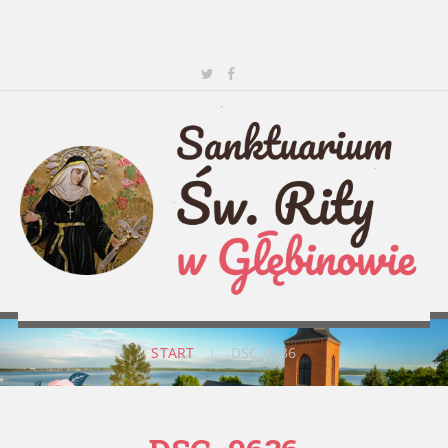
START
|
DSC_0636