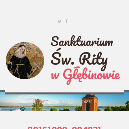
START
|
20161022_224831