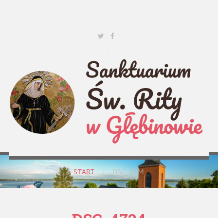
START
|
DSC_4724