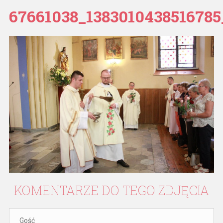
67661038_138301043851678
KOMENTARZE
DO
TEGO
ZDJĘCIA