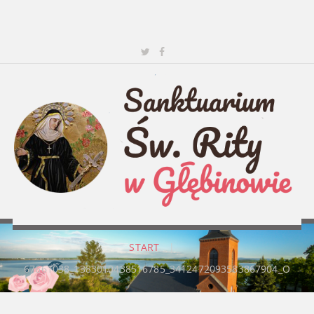
START
|
67661038_1383010438516785_3412472093583867904_O