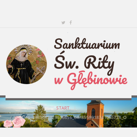
START
|
67358366_1383011728516656_6478558918741065728_O