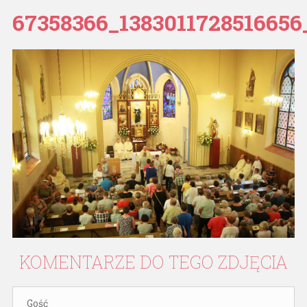
67358366_1383011728516656
KOMENTARZE
DO
TEGO
ZDJĘCIA