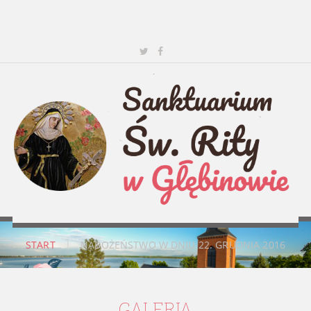
START
|
NABOŻEŃSTWO W DNIU 22. GRUDNIA 2016
GALERIA