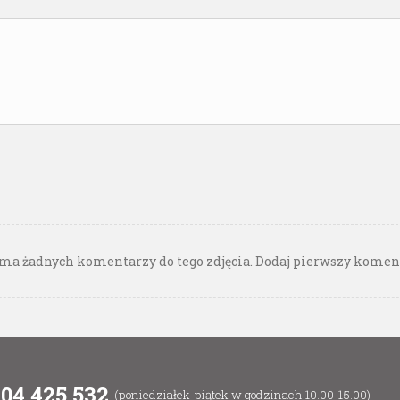
ma żadnych komentarzy do tego zdjęcia. Dodaj pierwszy komen
604 425 532
(poniedziałek-piątek w godzinach 10.00-15.00)