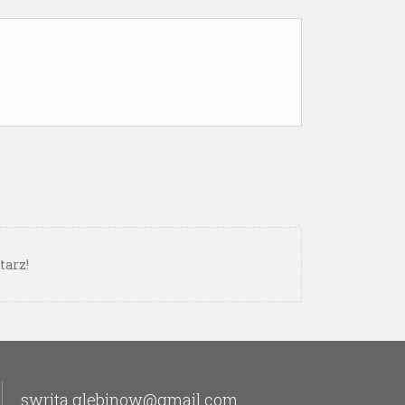
tarz!
swrita.glebinow@gmail.com