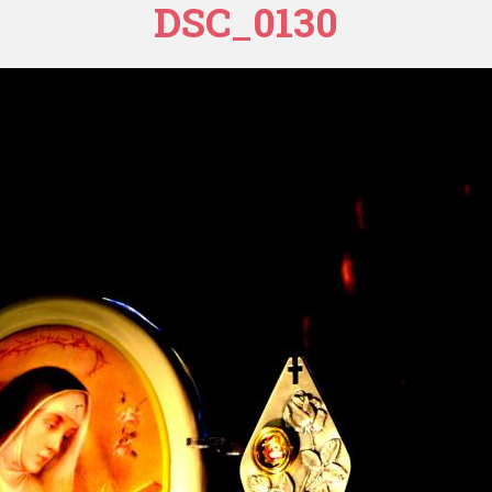
DSC_0130
USTANOWIENIE SANKTUARIUM
R