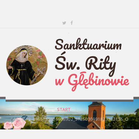
START
|
84420619_1565755916908902_3125030191823323136_O