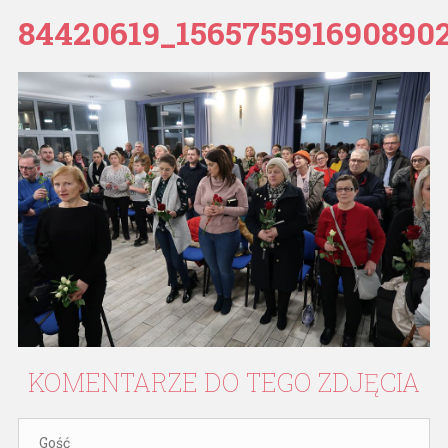
84420619_156575591690890
KOMENTARZE
DO
TEGO
ZDJĘCIA