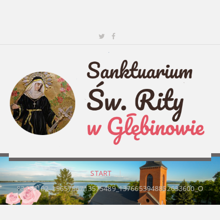
START
|
83459102_1565756713575489_1376653948852633600_O