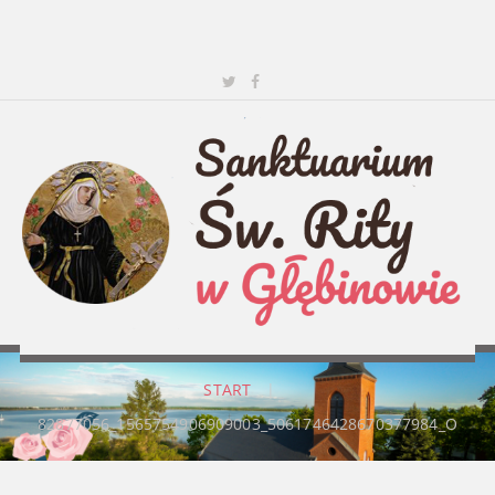
START
|
82877056_1565754906909003_5061746428670377984_O