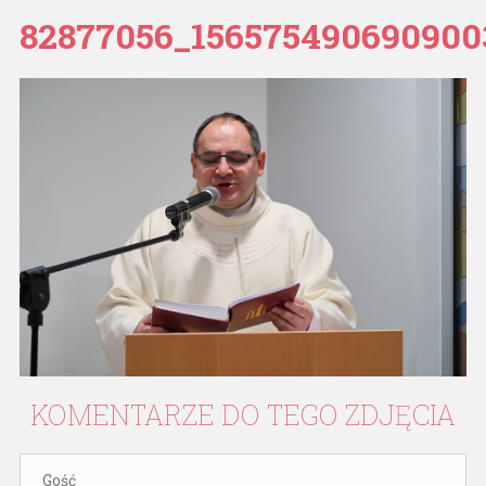
82877056_156575490690900
KOMENTARZE
DO
TEGO
ZDJĘCIA