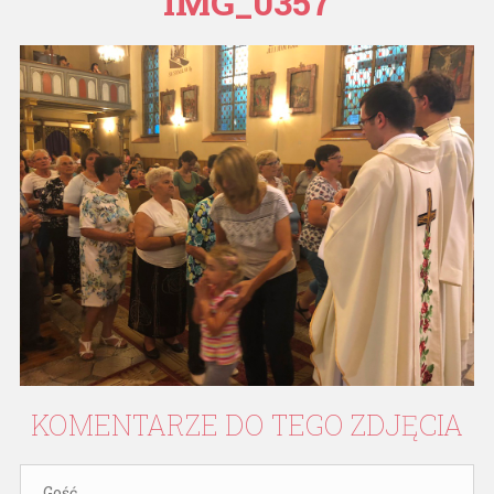
IMG_0357
KOMENTARZE
DO
TEGO
ZDJĘCIA