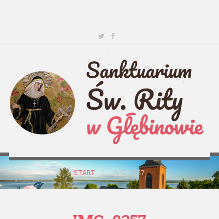
START
|
IMG_0357