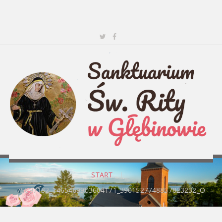
START
|
75097182_1465469903604171_3901527748857823232_O