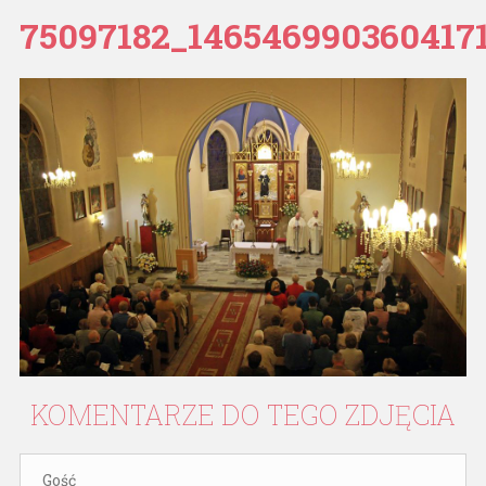
75097182_146546990360417
KOMENTARZE
DO
TEGO
ZDJĘCIA