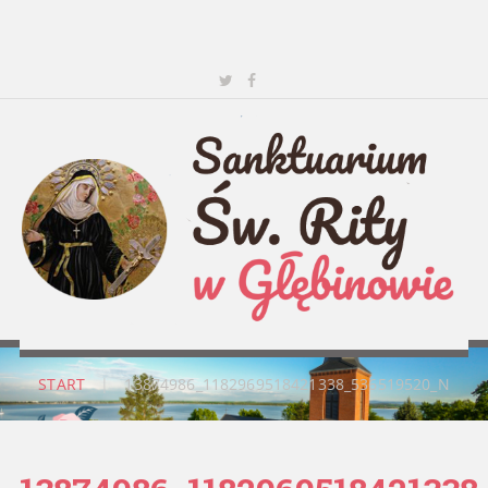
START
|
13874986_1182969518421338_536519520_N