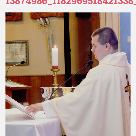
13874986_1182969518421338