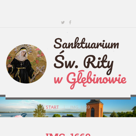
START
|
IMG_1669