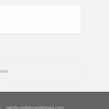
tarz!
swrita.glebinow@gmail.com