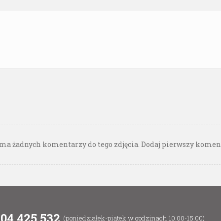
ma żadnych komentarzy do tego zdjęcia. Dodaj pierwszy komen
604 425 532
(poniedziałek-piątek w godzinach 10.00-15.00)