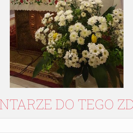
NTARZE
DO
TEGO
Z